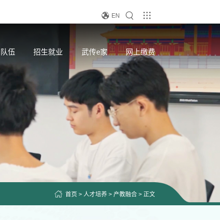
EN
资队伍
招生就业
武传e家
网上缴费
首页
>
人才培养
>
产教融合
> 正文