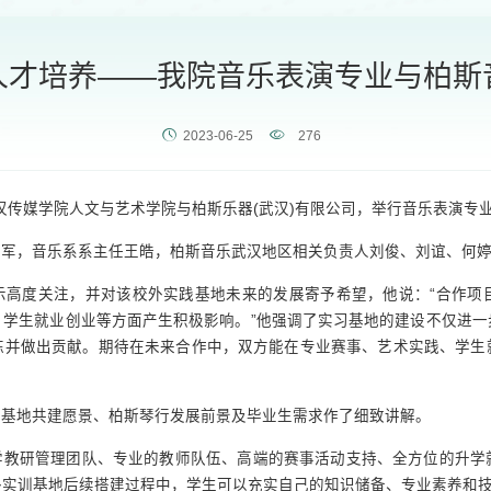
人才培养——我院音乐表演专业与柏斯
2023-06-25
276
武汉传媒学院人文与艺术学院与柏斯乐器(武汉)有限公司，举行音乐表演专
立军，音乐系系主任王皓，柏斯音乐武汉地区相关负责人刘俊、刘谊、何
示高度关注，并对该校外实践基地未来的发展寄予希望，他说：“合作项
、学生就业创业等方面产生积极影响。”他强调了实习基地的建设不仅进一
练并做出贡献。期待在未来合作中，双方能在专业赛事、艺术实践、学生
习基地共建愿景、柏斯琴行发展前景及毕业生需求作了细致讲解。
学教研管理团队、专业的教师队伍、高端的赛事活动支持、全方位的升学
外实训基地后续搭建过程中，学生可以充实自己的知识储备、专业素养和