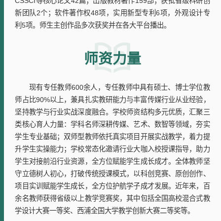
CSSCI等核心论文42篇；出版教材著作159部；获批省级科研创
新团队2个；软件著作权48项，实用新型专利6项，外观设计专
利5项。师生主创作品多次获奖并在各大平台播出。
师资力量
现有专任教师600余人，专任教师中具有硕士、博士学位教
师占比90%以上，兼具扎实教研能力与丰富传媒行业从业经验，
坚持教学与行业实战深度融合。学校师资结构多元优质，汇聚三
类核心育人力量：学科名师深耕传媒、艺术、数智等领域，夯实
学生专业基础；双师型教师依托真实项目开展实战教学，着力提
升学生实操能力；学校常态化邀请行业大咖入校授课指导，助力
学生对接前沿行业资源，全方位赋能学生成长成才。全体教师坚
守立德树人初心，打破传统授课模式，以科创竞赛、原创创作、
项目实训赋能学生成长，全方位护航学子成才发展。近年来，百
余名教师获得省级以上教学竞赛奖，其中包括全国高校混合式教
学设计大赛一等奖、西浦全国大学教学创新大赛二等奖等。