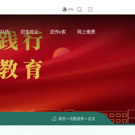
EN
资队伍
招生就业
武传e家
网上缴费
首页
>
光影武传
> 正文