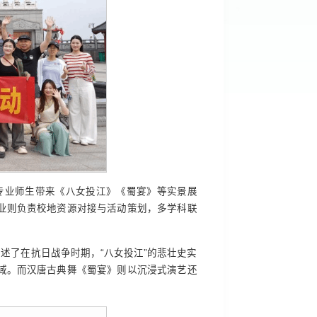
专业师生带来《八女投江》《蜀宴》等实景展
业则负责校地资源对接与活动策划，多学科联
述了在抗日战争时期，“八女投江”的悲壮史实
域。而汉唐古典舞《蜀宴》则以沉浸式演艺还