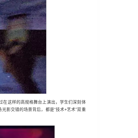
过在这样的高规格舞台上演出，学生们深刻体
光影交错的场景背后，都是“技术+艺术”双重