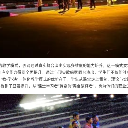
体化的教学模式，强调通过真实舞台演出实现多维度的能力培养。这一模式
台应变能力得到全面提升。通过与顶尖歌唱家同台演出，学生们不仅能够
“教-学-演”一体化教学模式的优势在于，学生从课堂走上舞台，理论与
得到了显著提升，从"课堂学习者"转变为"舞台演绎者"，也为他们的职