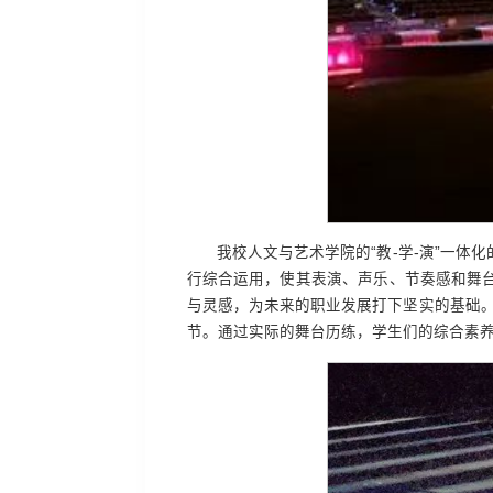
我校人文与艺术学院的“教-学-演”一
行综合运用，使其表演、声乐、节奏感和舞
与灵感，为未来的职业发展打下坚实的基础。
节。通过实际的舞台历练，学生们的综合素养