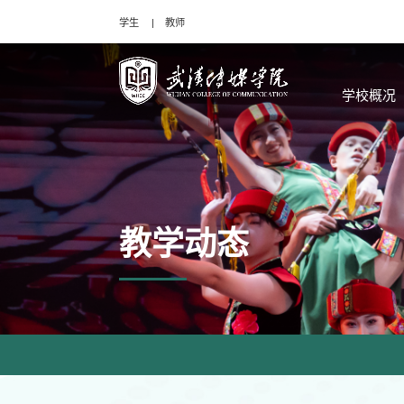
学生
教师
学校概况
教学动态