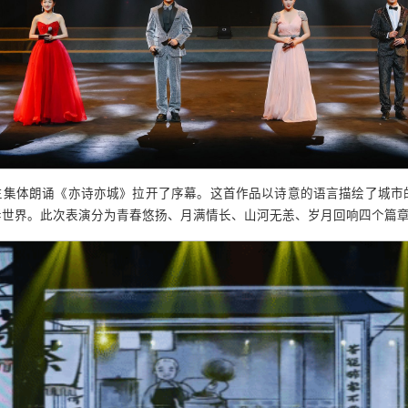
生集体朗诵《亦诗亦城》拉开了序幕。这首作品以诗意的语言描绘了城市
春世界。此次表演分为青春悠扬、月满情长、山河无恙、岁月回响四个篇