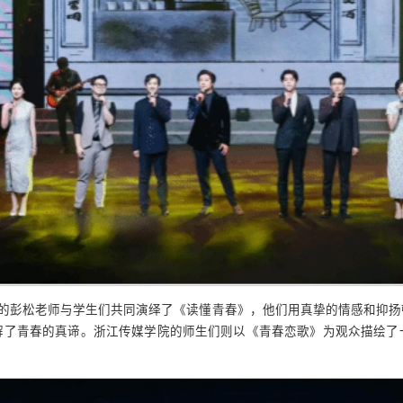
学的彭松老师与学生们共同演绎了《读懂青春》，他们用真挚的情感和抑
解了青春的真谛。浙江传媒学院的师生们则以《青春恋歌》为观众描绘了