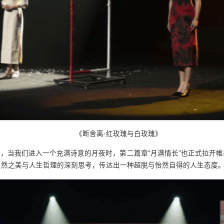
《断舍离·红玫瑰与白玫瑰》
，当我们进入一个充满诗意的月夜时，第二篇章“月满情长”也正式拉开
自然之美与人生哲理的深刻思考，传达出一种超脱与怡然自得的人生态度