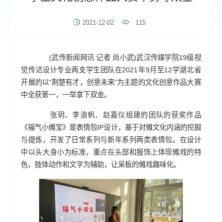
2021-12-02
115
(武传新闻网讯 记者 尚小武)武汉传媒学院19级视
觉传达设计专业两支学生团队在2021年9月至12学湖北省
开展的以“荆楚有才，创意未来”为主题的文化创意作品大赛
中全获第一，一举拿下双金。
张玥、李浪帆、赵嘉仪组建的团队的获奖作品
《福气小傩宝》是表情包IP设计，基于对傩文化内涵的挖掘
与提炼，开发了日常系列与新年系列两类表情包。在设计
中以头大身小为标准，重点在头部和服饰上体现傩戏的特
色，肢体动作和文字为辅助，让呆板的傩戏趣味化。