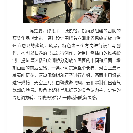
陈嘉雯，缪思菲，张悦怡，姚雨欣组建的团队的
获奖作品《走进宣恩》设计围绕着宣湖北省恩施苗族自治
州宣恩县的建筑，风景，特色这三个方向进行设计与创
作。构图以长卷的形式进行创作，运用国潮插画的风格绘
制，提炼墨达楼和文澜桥分别放在画面的中间和后面，增
加画面的前后空感，一条小河贯穿整个长卷，河面上漂浮
着荷叶荷花，河边用柳树和石子进行点缀，画面中用烟花
进行烘托，天空上几只白鹭遨游飞翔，云和雾制造出仙气
飘飘的场景。颜色上整体呈现红黄的暖色调为主，少许的
冷色调为辅，冷暖交织给人一种热闹的氛围感。