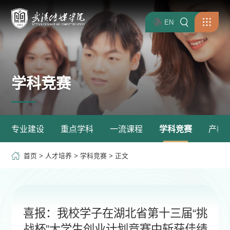
EN
学科竞赛
专业建设
重点学科
一流课程
学科竞赛
产教
首页
>
人才培养
>
学科竞赛
> 正文
喜报：我校学子在湖北省第十三届“挑
战杯”大学生创业计划竞赛中斩获佳绩