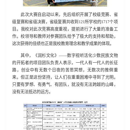
此次
大赛自启动以来，先后组织开展了校级竞赛、省
级复赛和省级决赛，省级复赛共收到
121所学校的1717个项
目。
我校对此次竞赛高度重视，提前进行了大量的准备工
作。校领导和教师对参赛团队给予了极大的支持和帮助，
这次获得的佳绩也正是我校教育理念和教学成果的体现。
其中，
《润杉文化》
——
数字视听活化少数民族文物
的开拓者
的
项目团队
负责人
表示，一代人有一代人的长征
路，创业中
有
无数个日夜的苦思冥想，无数次的推倒重
来。但正是这份坚持，让
人们
在重重困难中寻到了光明。
只要有梦想
、
有勇气
、
有团队，就没有无法跨越的山峰，
没有无法抵达的远方。