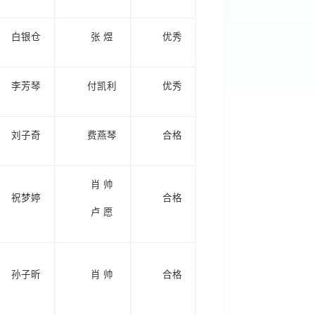
白银仓
张 煜
优秀
李芳琴
付凯利
优秀
刘子奇
费燕琴
合格
肖 帅
祝梦婷
合格
卢 愿
孙子昕
肖 帅
合格