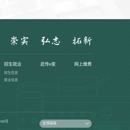
招生就业
武传e家
网上缴费
招生信息
就业信息
246号
友情链接