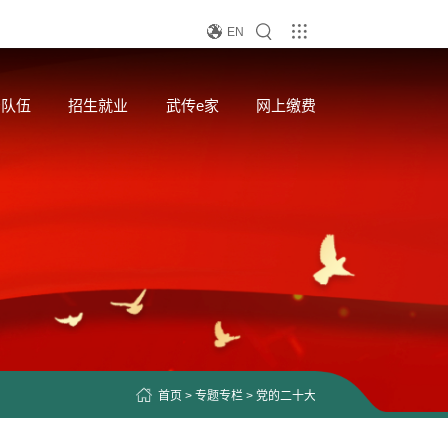
EN
资队伍
招生就业
武传e家
网上缴费
大
青春心向党
首页
>
专题专栏
>
党的二十大