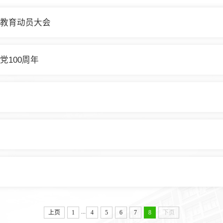
教育动员大会
100周年
...
上页
1
4
5
6
7
8
下页