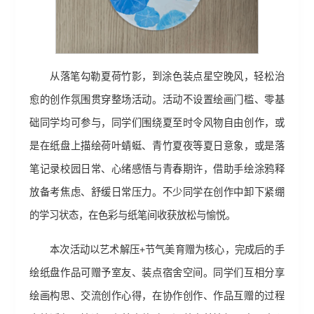
从落笔勾勒夏荷竹影，到涂色装点星空晚风，轻松治
愈的创作氛围贯穿整场活动。活动不设置绘画门槛、零基
础同学均可参与，同学们围绕夏至时令风物自由创作，或
是在纸盘上描绘荷叶蜻蜓、青竹夏夜等夏日意象，或是落
笔记录校园日常、心绪感悟与青春期许，借助手绘涂鸦释
放备考焦虑、舒缓日常压力。不少同学在创作中卸下紧绷
的学习状态，在色彩与纸笔间收获放松与愉悦。
本次活动以艺术解压+节气美育赠为核心，完成后的手
绘纸盘作品可赠予室友、装点宿舍空间。同学们互相分享
绘画构思、交流创作心得，在协作创作、作品互赠的过程