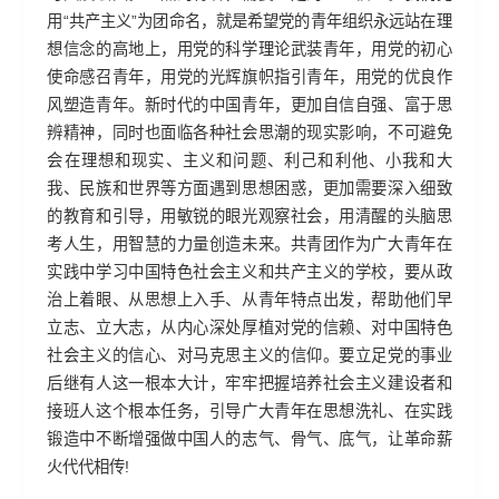
用“共产主义”为团命名，就是希望党的青年组织永远站在理
想信念的高地上，用党的科学理论武装青年，用党的初心
使命感召青年，用党的光辉旗帜指引青年，用党的优良作
风塑造青年。新时代的中国青年，更加自信自强、富于思
辨精神，同时也面临各种社会思潮的现实影响，不可避免
会在理想和现实、主义和问题、利己和利他、小我和大
我、民族和世界等方面遇到思想困惑，更加需要深入细致
的教育和引导，用敏锐的眼光观察社会，用清醒的头脑思
考人生，用智慧的力量创造未来。共青团作为广大青年在
实践中学习中国特色社会主义和共产主义的学校，要从政
治上着眼、从思想上入手、从青年特点出发，帮助他们早
立志、立大志，从内心深处厚植对党的信赖、对中国特色
社会主义的信心、对马克思主义的信仰。要立足党的事业
后继有人这一根本大计，牢牢把握培养社会主义建设者和
接班人这个根本任务，引导广大青年在思想洗礼、在实践
锻造中不断增强做中国人的志气、骨气、底气，让革命薪
火代代相传!