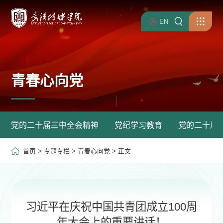
EN
青春心向党
党的二十届三中全会精神
党纪学习教育
党的二十届
首页
>
专题专栏
>
青春心向党
> 正文
习近平在庆祝中国共青团成立100周
年大会上的重要讲话！