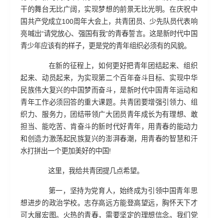
干的舞台无比广阔，实现梦想的前景无比光明。在庆祝中
国共产党成立100周年大会上，共青团员、少先队员代表响
亮喊出“请党放心、强国有我”的青春誓言。这是新时代中国
青少年应该有的样子，更是党的青年组织必须有的风貌。
在新的征程上，如何更好把青年团结起来、组织
起来、动员起来，为实现第二个百年奋斗目标、实现中华
民族伟大复兴的中国梦而奋斗，是新时代中国青年运动和
青年工作必须回答的重大课题。共青团要增强引领力、组
织力、服务力，团结带领广大团员青年成长为有理想、敢
担当、能吃苦、肯奋斗的新时代好青年，用青春的能动力
和创造力激荡起民族复兴的澎湃春潮，用青春的智慧和汗
水打拼出一个更加美好的中国!
这里，我给共青团提几点希望。
第一，坚持为党育人，始终成为引领中国青年思
想进步的政治学校。志存高远方能登高望远，胸怀天下才
可大展宏图。火热的青春，需要坚定的理想信念。我们党