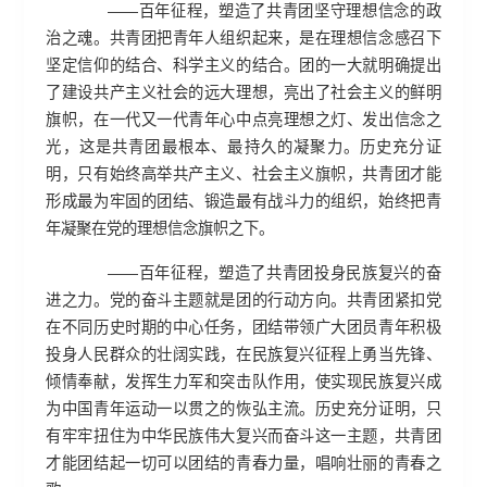
——百年征程，塑造了共青团坚守理想信念的政
治之魂。共青团把青年人组织起来，是在理想信念感召下
坚定信仰的结合、科学主义的结合。团的一大就明确提出
了建设共产主义社会的远大理想，亮出了社会主义的鲜明
旗帜，在一代又一代青年心中点亮理想之灯、发出信念之
光，这是共青团最根本、最持久的凝聚力。历史充分证
明，只有始终高举共产主义、社会主义旗帜，共青团才能
形成最为牢固的团结、锻造最有战斗力的组织，始终把青
年凝聚在党的理想信念旗帜之下。
——百年征程，塑造了共青团投身民族复兴的奋
进之力。党的奋斗主题就是团的行动方向。共青团紧扣党
在不同历史时期的中心任务，团结带领广大团员青年积极
投身人民群众的壮阔实践，在民族复兴征程上勇当先锋、
倾情奉献，发挥生力军和突击队作用，使实现民族复兴成
为中国青年运动一以贯之的恢弘主流。历史充分证明，只
有牢牢扭住为中华民族伟大复兴而奋斗这一主题，共青团
才能团结起一切可以团结的青春力量，唱响壮丽的青春之