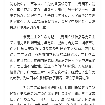
初心使命。一百年来，在党的坚强领导下，共青团不忘初
心、牢记使命，走在青年前列，组织引导一代又一代青年
坚定信念、紧跟党走，为争取民族独立、人民解放和实现
国家富强、人民幸福而贡献力量，谱写了中华民族伟大复
兴进程中激昂的青春乐章。
新民主主义革命时期，共青团广泛传播马克思主
义，用先进思想启迪青年觉醒、凝聚青春力量，团结带领
广大团员青年踊跃投身反帝反封建的工人运动、农民运
动、学生运动，积极参加党领导的革命武装，在打倒军
阀、抗日救亡、推翻国民党反动统治的伟大斗争中冲锋陷
阵，展现出不怕牺牲、浴血斗争的精神风貌。刀光剑影，
枪林弹雨，广大团员青年对党忠贞不渝，经受住了生与死
的考验，为中国革命胜利贡献了青春、建立了重要功勋!
社会主义革命和建设时期，共青团积极参与中华
民族有史以来最为广泛而深刻的社会变革，组建青年突击
队、青年垦荒队、青年扫盲队，开展学雷锋活动，团结带