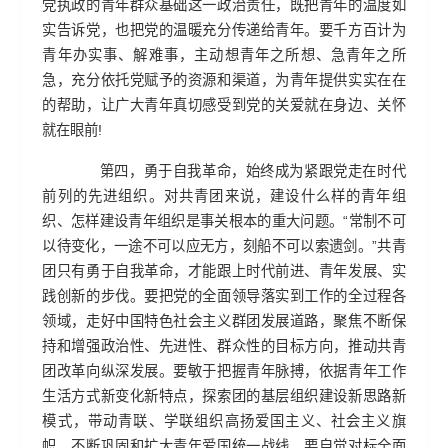
党执政的青年群众基础这一政治责任，既把青年的温度如
实告诉党，也把党的温暖充分传递给青年。要千方百计为
青年办实事、解难事，主动想青年之所想、急青年之所
急，充分依托党赋予的资源和渠道，为青年提供实实在在
的帮助，让广大青年真切感受到党的关爱就在身边、关怀
就在眼前!
第四，勇于自我革命，始终成为紧跟党走在时代
前列的先进组织。对共青团来说，建设什么样的青年组
织、怎样建设青年组织是事关根本的重大问题。“常制不可
以待变化，一途不可以应无方，刻船不可以索遗剑。”共青
团只有勇于自我革命，才能跟上时代前进、青年发展、实
践创新的步伐。要把党的全面领导落实到工作的全过程各
领域，走好中国特色社会主义群团发展道路，聚焦不断保
持和增强政治性、先进性、群众性的目标方向，推动共青
团改革向纵深发展。要敏于把握青年脉搏，依据青年工作
生活方式新变化新特点，探索团的基层组织建设新思路新
模式，带动青联、学联组织高扬爱国主义、社会主义旗
帜，不断巩固和扩大青年爱国统一战线。要自觉对标全面