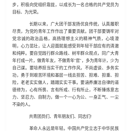
步，积极向党组织靠拢，以成长为一名合格的共产党员为
目标、为光荣。
长期以来，广大团干部发扬优良传统，认真履职
尽责，为党的青年工作作出了重要贡献。团干部要铸牢对
党忠诚的政治品格，高扬理想主义的精神气质，心境澄
明，心力茁壮，让人迎面就能感受到年轻干部应有的清澈
和纯粹。要自觉践行群众路线、树牢群众观点，同广大青
年打成一片，做青年友，不做青年“官”，多为青年计，少为
自己谋。要培养担当实干的工作作风，不尚虚谈、多务实
功，勇于到艰苦环境和基层一线去担苦、担难、担重、担
险，老老实实做人，踏踏实实干事。要涵养廉洁自律的道
德修为，心有所畏、言有所戒、行有所止，不断锤炼意志
力、坚忍力、自制力，做一个一心为公、一身正气、一尘
不染的人。
共青团员们、青年朋友们、同志们!
革命人永远是年轻。中国共产党立志于中华民族