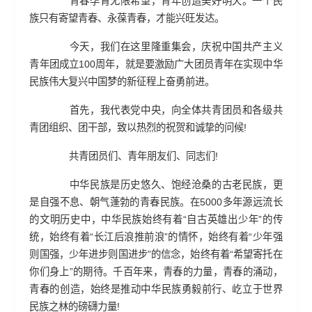
青春孕育无限希望，青年创造美好明天。一个民
族只有寄望青春、永葆青春，才能兴旺发达。
今天，我们在这里隆重集会，庆祝中国共产主义
青年团成立100周年，就是要激励广大团员青年在实现中华
民族伟大复兴中国梦的新征程上奋勇前进。
首先，我代表党中央，向全体共青团员和各级共
青团组织、团干部，致以热烈的祝贺和诚挚的问候!
共青团员们、青年朋友们、同志们!
中华民族是历史悠久、饱经沧桑的古老民族，更
是自强不息、朝气蓬勃的青春民族。在5000多年源远流长
的文明历史中，中华民族始终有着“自古英雄出少年”的传
统，始终有着“长江后浪推前浪”的情怀，始终有着“少年强
则国强，少年进步则国进步”的信念，始终有着“希望寄托在
你们身上”的期待。千百年来，青春的力量，青春的涌动，
青春的创造，始终是推动中华民族勇毅前行、屹立于世界
民族之林的磅礴力量!