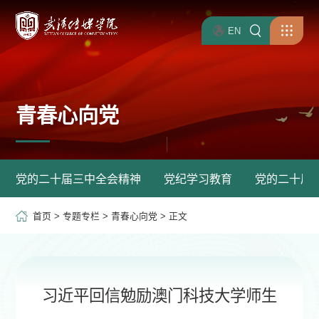
EN
青春心向党
党的二十届三中全会精神
党纪学习教育
党的二十届
首页
>
专题专栏
>
青春心向党
> 正文
习近平回信勉励澳门科技大学师生