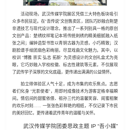
活动现场，武汉传媒学院展区凭借三大特色板块吸引
众多市民驻足。在“吾传说”文创售卖区，团队巧妙融合荆楚
非遗技艺与现代设计理念，推出了一系列别具一格的原创
文创产品：楚绣纹样笔记本将传统刺绣的精美细腻融入纸
张之间；编钟造型书签以青铜古器为灵感，小巧精致；汉
剧脸谱手绘团扇色彩绚丽，尽显戏曲文化魅力。其中，以
校训 “博雅 崇实 弘志 拓新” 为灵感设计的文创礼盒尤为亮
眼，它巧妙融入学校校徽、标志性建筑等元素，不仅展现
了武传学子深厚的文化底蕴，更传递出满满的公益情怀。
拍立得体验区人气十足，成为市集的欢乐焦点。志愿
者们化身 “光影使者”，用即时成像技术为游客定格幸福瞬
间。情侣间的甜蜜依偎、祖孙三代的温馨笑容、闺蜜相聚
的欢乐时刻…… 一张张色彩鲜艳的相纸，不仅记录下市民
的美好回忆，更传递着武传青年的温暖与关怀。
武汉传媒学院团委思政主题 IP “吾小媒” 