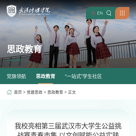
EN
思政教育
党旗领航
思政教育
“一站式”学生社区
首页
>
党建思政
>
思政教育
> 正文
我校亮相第三届武汉市大学生公益挑
战赛青春市集 以文创赋能公益实践