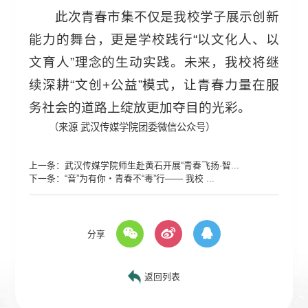
此次青春市集不仅是我校学子展示创新
能力的舞台，更是学校践行“以文化人、以
文育人”理念的生动实践。未来，我校将继
续深耕“文创+公益”模式，让青春力量在服
务社会的道路上绽放更加夺目的光彩。
（来源 武汉传媒学院团委微信公众号）
上一条：
武汉传媒学院师生赴黄石开展“青春飞扬·智...
下一条：
“音”为有你・青春不“毒”行—— 我校 ...
分享
返回列表