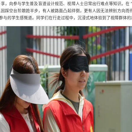
享，向参与学生普及盲道设计规范、视障人士日常出行难点等知识。在 “
人因踩空台阶踉跄半步，有人被路面凸起绊倒，更有人因无法辨别方向而停
 参与的学生感慨道。同学们在行走过程中，沉浸式地体验到了视障群体的