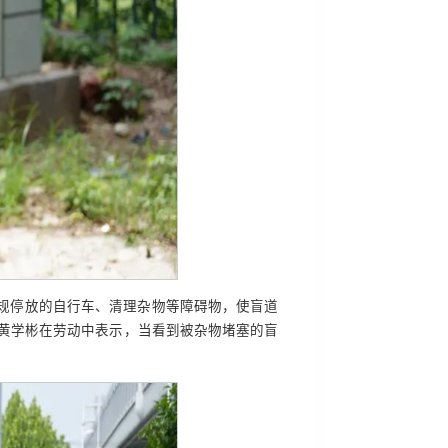
违规停放的自行车、清理杂物等障碍物，使盲道
愿者黄学彬在劳动中表示，当看到被杂物堵塞的盲