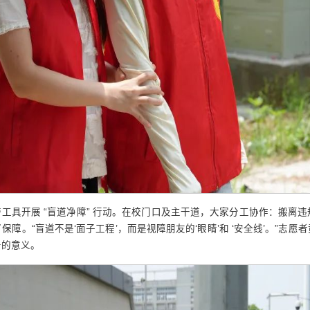
工具开展 “盲道净障” 行动。在校门口及主干道，大家分工协作：搬离
障。“盲道不是‘面子工程’，而是视障朋友的‘眼睛’和 ‘安全线’。”志
务的意义。