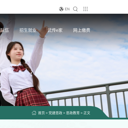
EN
资队伍
招生就业
武传e家
网上缴费
首页
>
党建思政
>
思政教育
> 正文