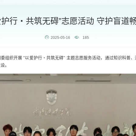
爱护行・共筑无碍”志愿活动 守护盲道
2025-05-16
185
团委组织开展 “以爱护行・共筑无碍” 主题志愿服务活动，通过知识科
建设。