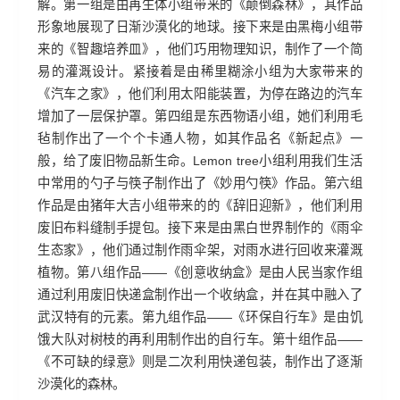
解。第一组是由再生体小组带来的《颠倒森林》，其作品
形象地展现了日渐沙漠化的地球。接下来是由黑梅小组带
来的《智趣培养皿》，他们巧用物理知识，制作了一个简
易的灌溉设计。紧接着是由稀里糊涂小组为大家带来的
《汽车之家》，他们利用太阳能装置，为停在路边的汽车
增加了一层保护罩。第四组是东西物语小组，她们利用毛
毡制作出了一个个卡通人物，如其作品名《新起点》一
般，给了废旧物品新生命。Lemon tree小组利用我们生活
中常用的勺子与筷子制作出了《妙用勺筷》作品。第六组
作品是由猪年大吉小组带来的的《辞旧迎新》，他们利用
废旧布料缝制手提包。接下来是由黑白世界制作的《雨伞
生态家》，他们通过制作雨伞架，对雨水进行回收来灌溉
植物。第八组作品——《创意收纳盒》是由人民当家作组
通过利用废旧快递盒制作出一个收纳盒，并在其中融入了
武汉特有的元素。第九组作品——《环保自行车》是由饥
饿大队对树枝的再利用制作出的自行车。第十组作品——
《不可缺的绿意》则是二次利用快递包装，制作出了逐渐
沙漠化的森林。