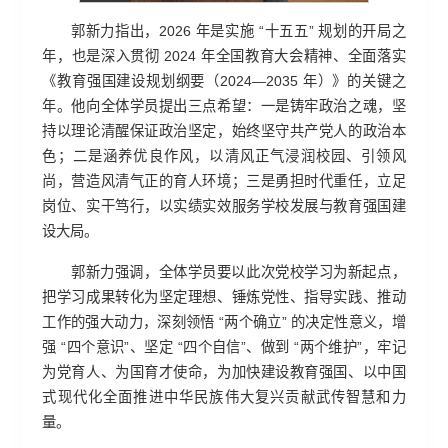
郭新力指出，2026 年是实施 “十五五” 规划的开局之
年，也是深入贯彻 2024 年全国教育大会精神、全面落实
《教育强国建设规划纲要（2024—2035 年）》的关键之
年。他向全体学员提出三点希望：一是铸牢政治之魂，坚
持以理论清醒保证政治坚定，始终坚守共产党人的政治本
色；二是涵养优良作风，以清风正气浸润校园、引领风
尚，营造风清气正的育人环境；三是勇担时代重任，立足
岗位、实干笃行，以实绩实效服务学校发展与教育强国建
设大局。
郭新力强调，全体学员要以此次党校学习为新起点，
把学习成果转化为坚定理想、锤炼党性、指导实践、推动
工作的强大动力，深刻领悟 “两个确立” 的决定性意义，增
强 “四个意识”、坚定 “四个自信”、做到 “两个维护”，牢记
为党育人、为国育才使命，为加快建设教育强国、以中国
式现代化全面推进中华民族伟大复兴贡献武传智慧和力
量。