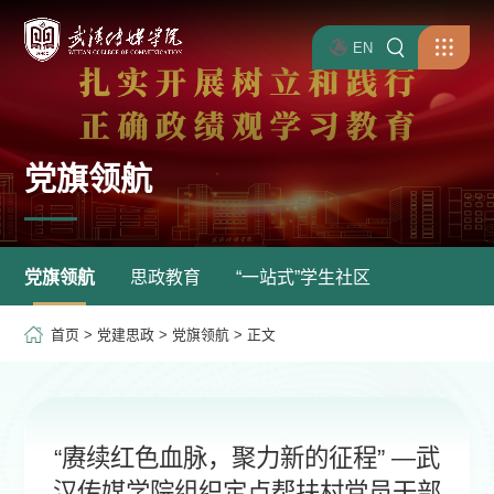
EN
党旗领航
党旗领航
思政教育
“一站式”学生社区
首页
>
党建思政
>
党旗领航
> 正文
“赓续红色血脉，聚力新的征程” —武
汉传媒学院组织定点帮扶村党员干部