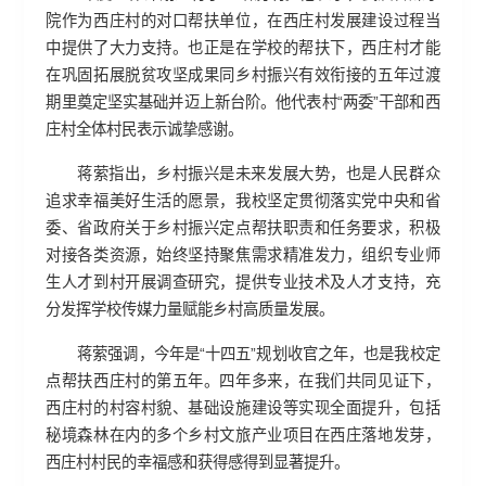
院作为西庄村的对口帮扶单位，在西庄村发展建设过程当
中提供了大力支持。也正是在学校的帮扶下，西庄村才能
在巩固拓展脱贫攻坚成果同乡村振兴有效衔接的五年过渡
期里奠定坚实基础并迈上新台阶。他代表村“两委”干部和西
庄村全体村民表示诚挚感谢。
蒋萦指出，乡村振兴是未来发展大势，也是人民群众
追求幸福美好生活的愿景，我校坚定贯彻落实党中央和省
委、省政府关于乡村振兴定点帮扶职责和任务要求，积极
对接各类资源，始终坚持聚焦需求精准发力，组织专业师
生人才到村开展调查研究，提供专业技术及人才支持，充
分发挥学校传媒力量赋能乡村高质量发展。
蒋萦强调，今年是“十四五”规划收官之年，也是我校定
点帮扶西庄村的第五年。四年多来，在我们共同见证下，
西庄村的村容村貌、基础设施建设等实现全面提升，包括
秘境森林在内的多个乡村文旅产业项目在西庄落地发芽，
西庄村村民的幸福感和获得感得到显著提升。