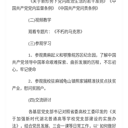
《关于新形势下党内政治生活的若干准则》《中
国共产党党内监督条例》《中国共产党问责条例》
(二)视频教学
观看专题片：《不朽的马克思》
(三)参观学习
1、参观黄麻起义和鄂豫皖苏区纪念园，了解中国
共产党领导中国革命艰难探索、曲折发展的历程，不忘初
心，牢记使命
2、参观我校驻麻城龟山镇熊家铺精准扶贫点扶贫
产业，慰问贫困户。
(四)交流研讨
各基层党支部书记对照省委高校工委印发的《关
于加强新时代湖北普通高等学校党支部建设的实施办
法》，结合党员发展、三会一课等日常工作，以“ 如何做好