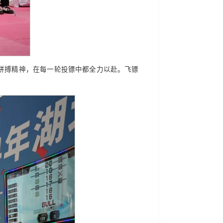
拼搏精神，在每一轮投镖中都全力以赴。飞镖