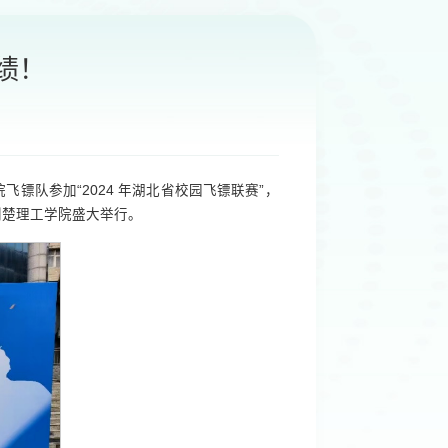
绩！
镖队参加“2024 年湖北省校园飞镖联赛”，
荆楚理工学院盛大举行。