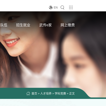
EN
资队伍
招生就业
武传e家
网上缴费
首页
>
人才培养
>
学科竞赛
> 正文