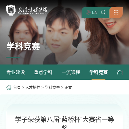
EN
学科竞赛
专业建设
重点学科
一流课程
学科竞赛
产教
首页
>
人才培养
>
学科竞赛
> 正文
学子荣获第八届“蓝桥杯”大赛省一等
奖