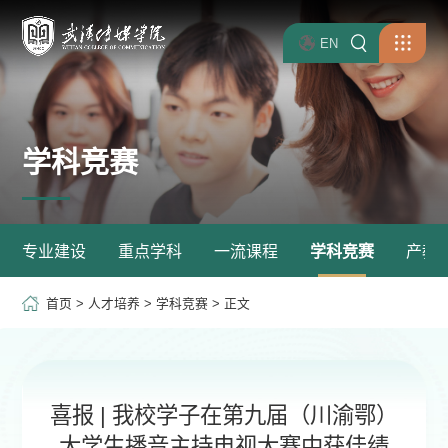
EN
学科竞赛
专业建设
重点学科
一流课程
学科竞赛
产教
首页
>
人才培养
>
学科竞赛
> 正文
喜报 | 我校学子在第九届（川渝鄂）
大学生播音主持电视大赛中获佳绩