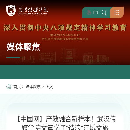
EN
媒体聚焦
首页
>
媒体聚焦
> 正文
【中国网】产教融合新样本！武汉传
媒学院文管学子“造浪”江城文旅