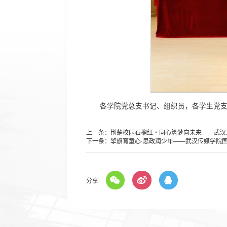
各学院党总支书记、组织员，各学生党支部
上一条：
荆楚校园石榴红・同心筑梦向未来——武汉..
下一条：
擎旗育童心·思政润少年——武汉传媒学院国.
分享